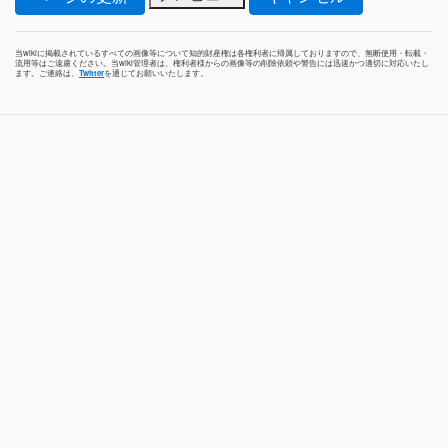
当wikiに掲載されているすべての画像等について知的財産権は各権利者に帰属しておりますので、無断使用・転載・
流用等はご遠慮ください。当wiki管理者は、権利者様からの画像等の削除依頼や警告には迅速かつ適切に対応いたし
ます。ご連絡は、
Twitter
を通じてお願いいたします。