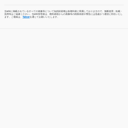
当wikiに掲載されているすべての画像等について知的財産権は各権利者に帰属しておりますので、無断使用・転載・
流用等はご遠慮ください。当wiki管理者は、権利者様からの画像等の削除依頼や警告には迅速かつ適切に対応いたし
ます。ご連絡は、
Twitter
を通じてお願いいたします。