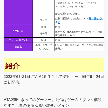
・烏屋茶房 (ショウタイム・ルーラー)
・ユギカ (リバイバル・ゼロ)
がなり系を好んで聴く。
虹彩：配信内でも虹彩について
熱く語ってい
フェチ
る
。
項目
内容
苦手な〇〇
ホラー系：EDはホラーゲームプレイ中の音
その他
声を編集したもの。
チャームポイント
項目
内容
小柳、ロウ、ギ
ぴょんと呼ばれる元凶となったのは同期の未
あだ名
ロ、ぴょん
来丹。
紹介
2022年6月21日にVTA2期生としてデビュー、同年6月24日
に初配信。
VTA2期生きってのゲーマー。配信はゲームのプレイ解説
やすこし毒のあるゆるい雑談がメイン。