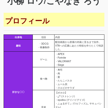
小柳 ロウ/こやなぎ ろう
プロフィール
出身地
項目
内容
配信画面から部屋の内装に至るまで自作。
・3DCG
趣味
VTAへの応募にあたり特技を作りたくて特訓
・映像制作
した。
・APEX
・Fortnite
ゲーム
・VALORANT
・Siege
・寿司
・肉
・梨
食べ物
・たらこパスタ
・ムール貝
・小エビのサラダ
好きな〇〇
【ボカロ】
・¿? (ストレンジ)
・syudou (デイバイデイズ)
・ふぁるすてぃ (ウルフィズム, サキュバシ
音楽
ズム)