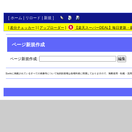
[
ホーム
|
リロード
|
新規
]
[
差分チェッカー
]
[
アップローダー
]
【楽天スーパーDEAL】毎日更新・
ページ新規作成
ページ新規作成:
当wikiに掲載されているすべての画像等について知的財産権は各権利者に帰属しておりますので、無断使用・転載・流