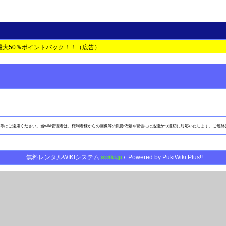
最大50％ポイントバック！！（広告）
用等はご遠慮ください。当wiki管理者は、権利者様からの画像等の削除依頼や警告には迅速かつ適切に対応いたします。ご連絡
無料レンタルWIKIシステム
swiki.jp
/ Powered by PukiWiki Plus!!