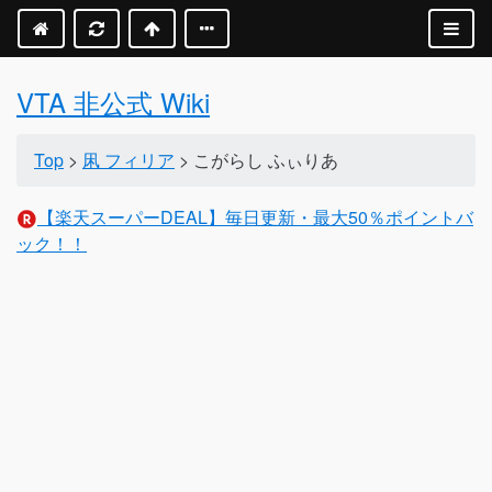
VTA 非公式 Wiki
Top
>
凩 フィリア
> こがらし ふぃりあ
【楽天スーパーDEAL】毎日更新・最大50％ポイントバ
ック！！