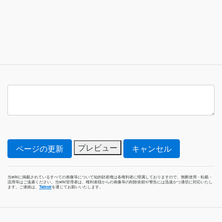
当wikiに掲載されているすべての画像等について知的財産権は各権利者に帰属しておりますので、無断使用・転載・
流用等はご遠慮ください。当wiki管理者は、権利者様からの画像等の削除依頼や警告には迅速かつ適切に対応いたし
ます。ご連絡は、
Twitter
を通じてお願いいたします。